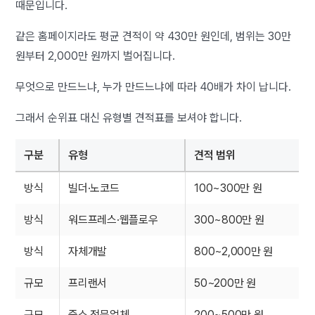
때문입니다.
같은 홈페이지라도 평균 견적이 약 430만 원인데, 범위는 30만
원부터 2,000만 원까지 벌어집니다.
무엇으로 만드느냐, 누가 만드느냐에 따라 40배가 차이 납니다.
그래서 순위표 대신 유형별 견적표를 보셔야 합니다.
구분
유형
견적 범위
방식
빌더·노코드
100~300만 원
방식
워드프레스·웹플로우
300~800만 원
방식
자체개발
800~2,000만 원
규모
프리랜서
50~200만 원
규모
중소 전문업체
200~500만 원